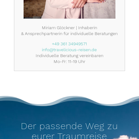
Miriam Glöckner | Inhaberin
& Ansprechpartnerin für individuelle Beratungen
+49 361 34949571
info@travelicious-reisen.de
Individuelle Beratung vereinbaren
Mo-Fr: 11-19 Uhr
Der passende Weg zu
eurer Traumreise