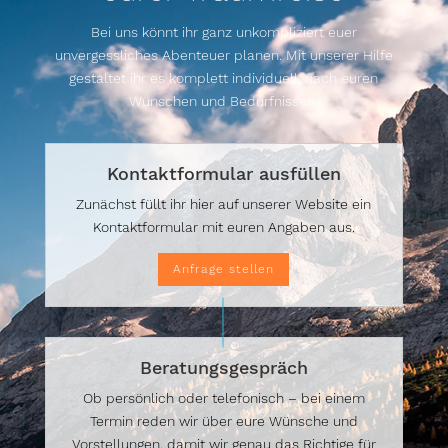
Bei uns könnt ihr ganz unkompliziert euer
unvergessliches Abenteuer planen. Mit unserer Hilfe
gestaltet ihr es komplett individuell, nach euren
Wünschen und Bedürfnissen.
Kontaktformular ausfüllen
Zunächst füllt ihr hier auf unserer Website ein
Kontaktformular mit euren Angaben aus.
Anfrage stellen
Beratungsgespräch
Ob persönlich oder telefonisch – bei einem
Termin reden wir über eure Wünsche und
Vorstellungen, damit wir genau das Richtige für