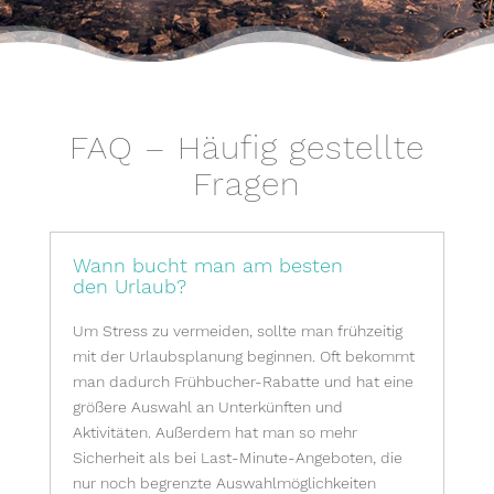
FAQ – Häufig gestellte
Fragen
Wann bucht man am besten
den Urlaub?
Um Stress zu vermeiden, sollte man frühzeitig
mit der Urlaubsplanung beginnen. Oft bekommt
man dadurch Frühbucher-Rabatte und hat eine
größere Auswahl an Unterkünften und
Aktivitäten. Außerdem hat man so mehr
Sicherheit als bei Last-Minute-Angeboten, die
nur noch begrenzte Auswahlmöglichkeiten