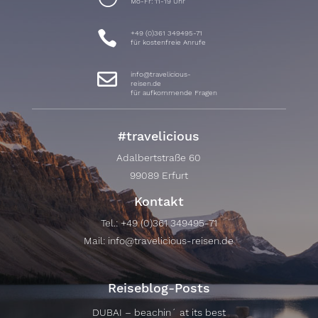
Mo-Fr: 11-19 Uhr

+49 (0)361 349495-71
für kostenfreie Anrufe

info@travelicious-
reisen.de
für aufkommende Fragen
#travelicious
Adalbertstraße 60
99089 Erfurt
Kontakt
Tel.:
+49 (0)361 349495-71
Mail:
info@travelicious-reisen.de
Reiseblog-Posts
DUBAI – beachin´ at its best