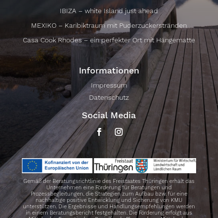
IBIZA – white Island just ahead
MEXIKO – Karibiktraum mit Puderzuckerstränden
Casa Cook Rhodes – ein perfekter Ort mit Hängematte
Informationen
Impressum
Datenschutz
Social Media
Gemäß der Beratungsrichtlinie des Freistaates Thüringen erhält das
Unternehmen eine Förderung für Beratungen und
Prozessbegleitungen, die Strategien zum Aufbau bzw. für eine
nachhaltige positive Entwicklung und Sicherung von KMU
unterstützen. Die Ergebnisse und Handlungsempfehlungen werden
in einem Beratungsbericht festgehalten. Die Förderung erfolgt aus